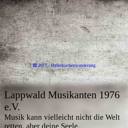
2017 - Hallerkuchenwanderung
Lappwald Musikanten 1976
e.V.
Musik kann vielleicht nicht die Welt
retten, aber deine Seele.