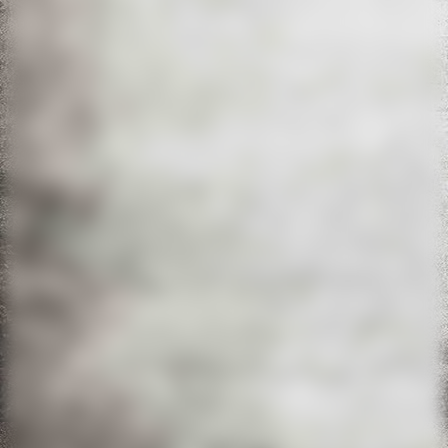
20220611_094027