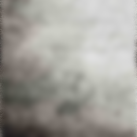
20220611_093805