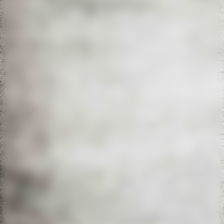
20220611_130101