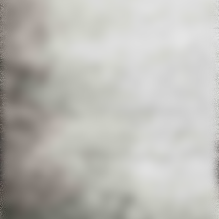
20220611_130754