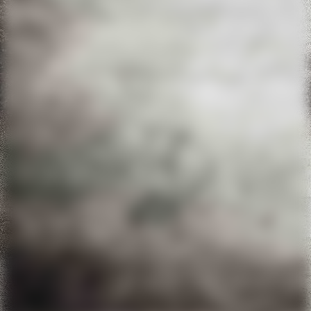
20220611_133144