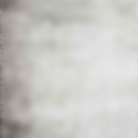
20220611_094028