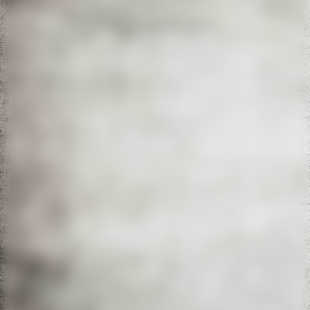
20220611_133121