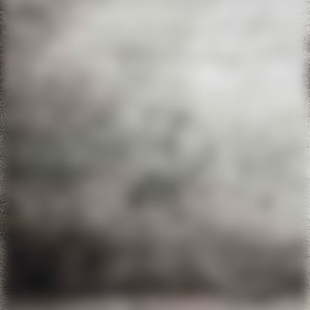
20220611_134724
20220611_145054
20220611_145127
20220611_152746