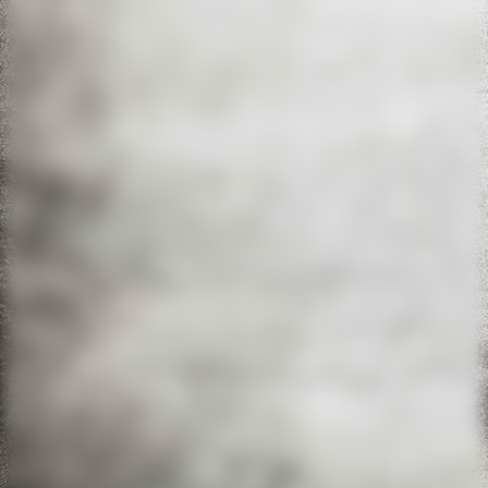
20220611_133126