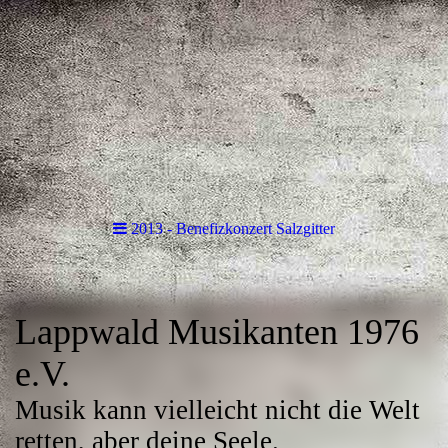
2013 - Benefizkonzert Salzgitter
Lappwald Musikanten 1976
e.V.
Musik kann vielleicht nicht die Welt
retten, aber deine Seele.